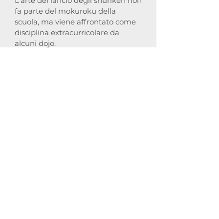
L'arte del lancio degli shuriken non
fa parte del mokuroku della
scuola, ma viene affrontato come
disciplina extracurricolare da
alcuni dojo.
HOME
ACCADEMIA
Su di noi
ARMI
I nostri Dojo
Hatakeyama
Sensei
GET IN