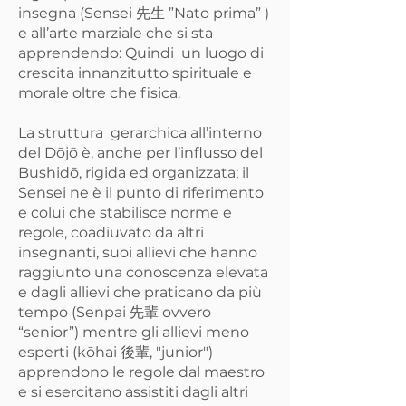
insegna (Sensei 先生 ”Nato prima” )
e all’arte marziale che si sta
apprendendo: Quindi un luogo di
crescita innanzitutto spirituale e
morale oltre che fisica.
La struttura gerarchica all’interno
del Dōjō è, anche per l’influsso del
Bushidō, rigida ed organizzata; il
Sensei ne è il punto di riferimento
e colui che stabilisce norme e
regole, coadiuvato da altri
insegnanti, suoi allievi che hanno
raggiunto una conoscenza elevata
e dagli allievi che praticano da più
tempo (Senpai 先輩 ovvero
“senior”) mentre gli allievi meno
esperti (kōhai 後輩, "junior")
apprendono le regole dal maestro
e si esercitano assistiti dagli altri