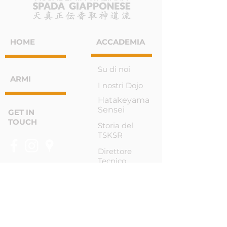
HOME
ACCADEMIA
Su di noi
ARMI
I nostri Dojo
Hatakeyama
Sensei
GET IN
TOUCH
Storia del
TSKSR
Direttore
Tecnico
Glossario
Diventa socio
AREA
RISERVATA